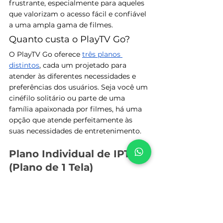
frustrante, especialmente para aqueles 
que valorizam o acesso fácil e confiável 
a uma ampla gama de filmes.
Quanto custa o PlayTV Go?
O PlayTV Go oferece 
três planos 
distintos
, cada um projetado para 
atender às diferentes necessidades e 
preferências dos usuários. Seja você um 
cinéfilo solitário ou parte de uma 
família apaixonada por filmes, há uma 
opção que atende perfeitamente às 
suas necessidades de entretenimento.
Plano Individual de IPTV 
(Plano de 1 Tela)
Ideal para usuários individuais que 
buscam uma experiência de streaming 
pessoal. Este plano, com um custo de 
R$29,90, permite acesso a uma ampla 