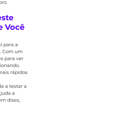
pro.
ste 
e Você 
l para a 
o. Com um 
es para ver 
ionando. 
ais rápidos 
a a testar a 
ajuda a 
m disso, 