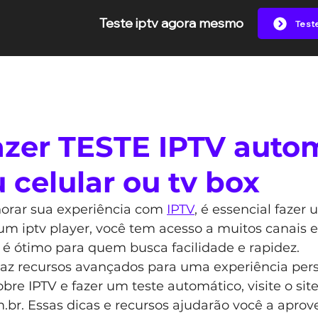
Teste iptv agora mesmo
Test
NOS IPTV
IPTV
LANÇAMENTO
QUEM SOMO
zer TESTE IPTV auto
 celular ou tv box
orar sua experiência com 
IPTV
, é essencial fazer 
m iptv player, você tem acesso a muitos canais e
r é ótimo para quem busca facilidade e rapidez.
traz recursos avançados para uma experiência pers
bre IPTV e fazer um teste automático, visite o site
.br
. Essas dicas e recursos ajudarão você a aprove