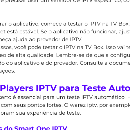
precisar usar um servidor de IPTV específico, c
ar o aplicativo, comece a testar o IPTV na TV Box.
t está estável. Se o aplicativo não funcionar, ajus
peça ajuda ao provedor de IPTV.
sos, você pode testar o IPTV na TV Box. Isso vai 
deo de alta qualidade. Lembre-se de que a config
do aplicativo e do provedor. Consulte a docume
ações.
 Players IPTV para Teste Aut
certo é essencial para um teste IPTV automático. H
com seus pontos fortes. O warez iptv, por exemplo
oram sua experiência de teste.
as do Smart One IPTV