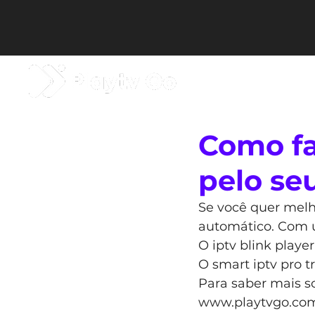
TESTE IPTV
PLA
Como fa
pelo seu
Se você quer melh
automático. Com u
O iptv blink playe
O smart iptv pro 
Para saber mais so
www.playtvgo.com