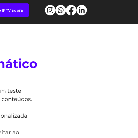
e IPTV agora
S
BLOG
mático
um teste 
 conteúdos. 
onalizada. 
 
itar ao 