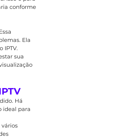
aria conforme 
Essa 
blemas. Ela 
o IPTV.
estar sua 
visualização 
IPTV
dido. Há 
 ideal para 
vários 
des 