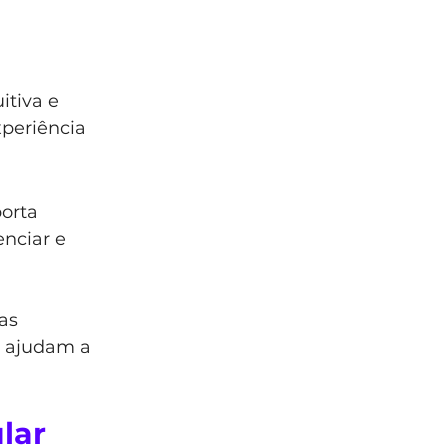
tiva e 
periência 
orta 
nciar e 
as 
s ajudam a 
lar