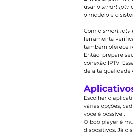
usar o 
smart iptv 
o modelo e o siste
Com o 
smart iptv 
ferramenta verific
também oferece re
Então, prepare seu 
conexão IPTV. Essa
de alta qualidade 
Aplicativ
Escolher o aplicat
várias opções, cad
você é possível.
O bob player é mui
dispositivos. Já o