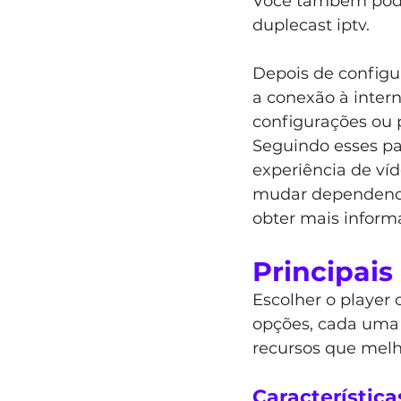
Você também pode 
duplecast iptv.
Depois de configur
a conexão à interne
configurações ou 
Seguindo esses pas
experiência de ví
mudar dependendo 
obter mais inform
Principais
Escolher o player 
opções, cada uma 
recursos que melh
Característic