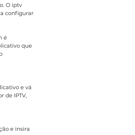
o. O iptv 
a configurar 
m é 
licativo que 
o 
icativo e vá 
r de IPTV, 
ão e insira 