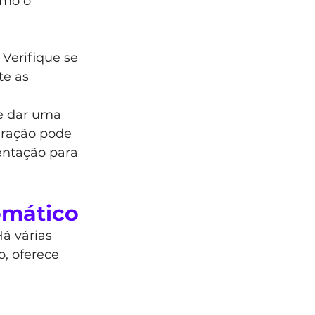
omo o 
 Verifique se 
te as 
te dar uma 
uração pode 
ntação para 
omático
á várias 
, oferece 