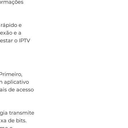
formações 
 rápido e 
exão e a 
estar o IPTV 
Primeiro, 
 aplicativo 
iais de acesso 
ogia transmite 
xa de bits. 