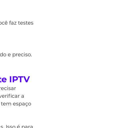
ê faz testes 
do e preciso. 
te IPTV
recisar 
erificar a 
e tem espaço 
. Isso é para 