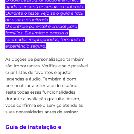
O guia de programação eletrônico 
ajuda a encontrar canais e conteúdo. 
Durante o teste, veja se o guia é fácil 
de usar e atualizado.
O controle parental é crucial para 
famílias. Ele limita o acesso a 
conteúdos inapropriados, tornando a 
experiência segura.
As opções de personalização também 
são importantes. Verifique se é possível 
criar listas de favoritos e ajustar 
legendas e áudio. Também é bom 
personalizar a interface do usuário.
Teste todas essas funcionalidades 
durante a avaliação gratuita. Assim, 
você confirma se o serviço atende às 
suas necessidades antes de assinar.
Guia de instalação e 